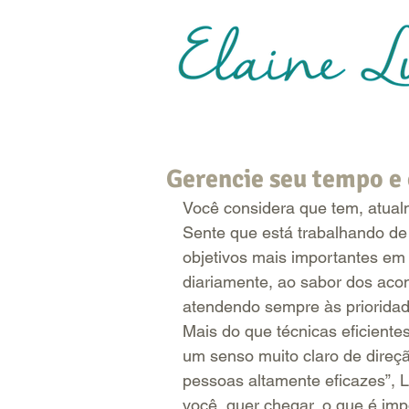
Terapia de Casal e Indi
Gerencie seu tempo e 
Você considera que tem, atual
Sente que está trabalhando de 
objetivos mais importantes em 
diariamente, ao sabor dos aco
atendendo sempre às prioridad
Mais do que técnicas eficiente
um senso muito claro de direç
pessoas altamente eficazes”, 
você  quer chegar, o que é imp