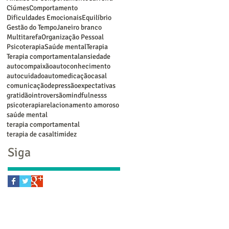
Ciúmes
Comportamento
Dificuldades Emocionais
Equilíbrio
Gestão do Tempo
Janeiro branco
Multitarefa
Organização Pessoal
Psicoterapia
Saúde mental
Terapia
Terapia comportamental
ansiedade
autocompaixão
autoconhecimento
autocuidado
automedicação
casal
comunicação
depressão
expectativas
gratidão
introversão
mindfulnesss
psicoterapia
relacionamento amoroso
saúde mental
terapia comportamental
terapia de casal
timidez
Siga