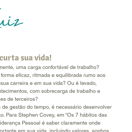
Ser
vidual -
CRP 12/06859
curta sua vida!
mente, uma carga confortável de trabalho? 
forma eficaz, ritmada e equilibrada rumo aos 
sua carreira e em sua vida? Ou é levado, 
ntecimentos, com sobrecarga de trabalho e 
es de terceiros?
s de gestão do tempo, é necessário desenvolver 
ão. Para Stephen Covey, em “Os 7 hábitos das 
Liderança Pessoal é saber claramente onde 
ortante em sua vida, incluindo valores, sonhos 