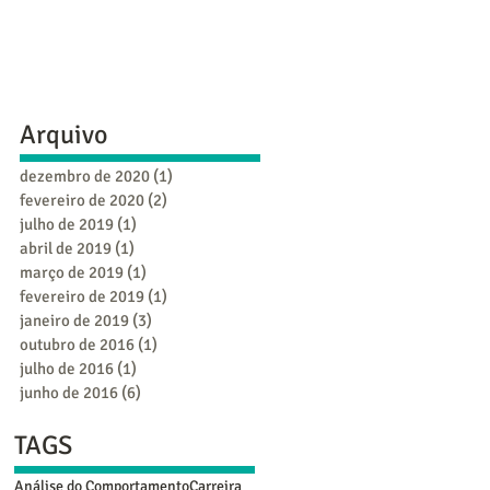
Arquivo
dezembro de 2020
(1)
1 post
fevereiro de 2020
(2)
2 posts
julho de 2019
(1)
1 post
abril de 2019
(1)
1 post
março de 2019
(1)
1 post
fevereiro de 2019
(1)
1 post
janeiro de 2019
(3)
3 posts
outubro de 2016
(1)
1 post
julho de 2016
(1)
1 post
junho de 2016
(6)
6 posts
TAGS
Análise do Comportamento
Carreira