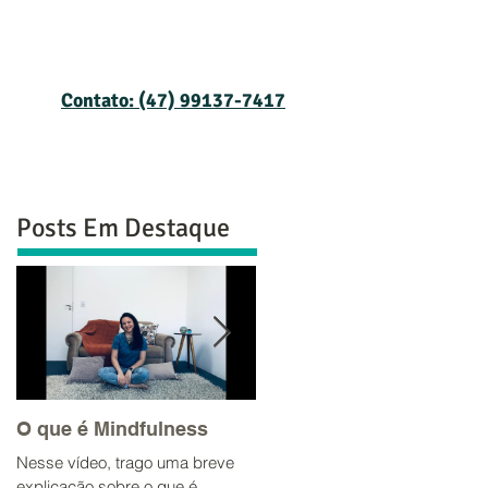
Contato: (47) 99137-7417
viços
Podcast
Blog
Contato
Posts Em Destaque
O que é Mindfulness
Ciúmes no
relacionamento
Nesse vídeo, trago uma breve
Essa semana tive a oportunidad
explicação sobre o que é