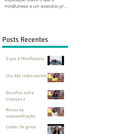
de falar um pouco sobre ciúmes
mindfulness e um exercício pra
para a RIC TV (o Link do Vídeo
você praticar. Aproveite para
está abaixo). Então, aproveitei
criar um momento em...
para...
Posts Recentes
O que é Mindfulness
Uso das redes sociais
Desafios entre
crianças e
adolescentes
Riscos da
automedicação
Cuidar da gente