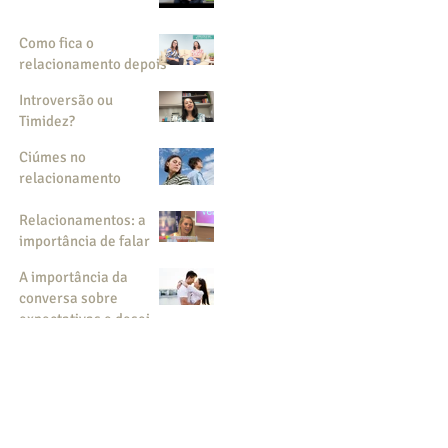
Como fica o
relacionamento depois
das crianças?
Introversão ou
Timidez?
Ciúmes no
relacionamento
Relacionamentos: a
importância de falar
sobre expectativas
A importância da
conversa sobre
expectativas e desejos
no relacionamento a
dois