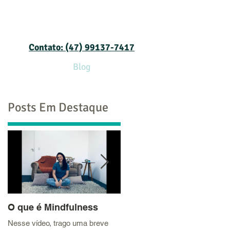
Contato: (47) 99137-7417
viços
Podcast
Blog
Contato
Posts Em Destaque
O que é Mindfulness
Ciúmes no
relacionamento
Nesse vídeo, trago uma breve