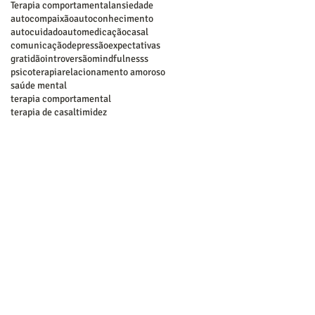
Terapia comportamental
ansiedade
autocompaixão
autoconhecimento
autocuidado
automedicação
casal
comunicação
depressão
expectativas
gratidão
introversão
mindfulnesss
psicoterapia
relacionamento amoroso
saúde mental
terapia comportamental
terapia de casal
timidez
a