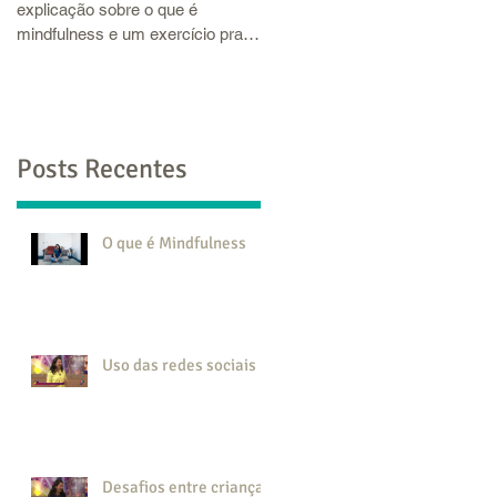
Essa semana tive a oportunidad
explicação sobre o que é
de falar um pouco sobre ciúmes
mindfulness e um exercício pra
para a RIC TV (o Link do Vídeo
você praticar. Aproveite para criar
está abaixo). Então, aproveitei
um momento em...
para...
Posts Recentes
O que é Mindfulness
s
Uso das redes sociais
Desafios entre crianças