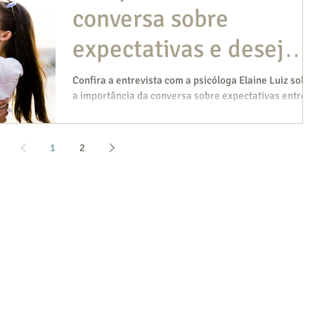
conversa sobre
expectativas e desejos
no relacionamento a
Confira a entrevista com a psicóloga Elaine Luiz sobr
a importância da conversa sobre expectativas entre o
dois
casal! Para que um...
1
2