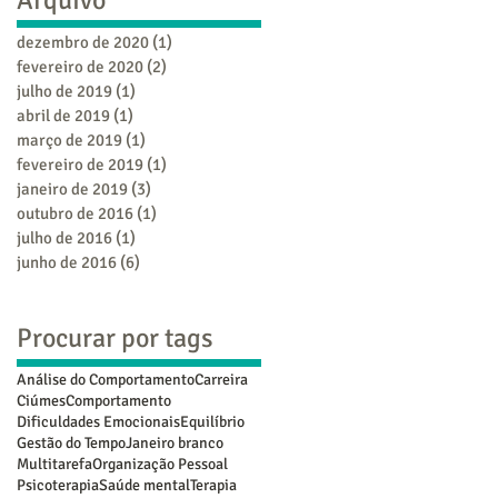
dezembro de 2020
(1)
1 post
fevereiro de 2020
(2)
2 posts
julho de 2019
(1)
1 post
abril de 2019
(1)
1 post
março de 2019
(1)
1 post
fevereiro de 2019
(1)
1 post
janeiro de 2019
(3)
3 posts
outubro de 2016
(1)
1 post
julho de 2016
(1)
1 post
junho de 2016
(6)
6 posts
Procurar por tags
Análise do Comportamento
Carreira
Ciúmes
Comportamento
Dificuldades Emocionais
Equilíbrio
Gestão do Tempo
Janeiro branco
Multitarefa
Organização Pessoal
Psicoterapia
Saúde mental
Terapia