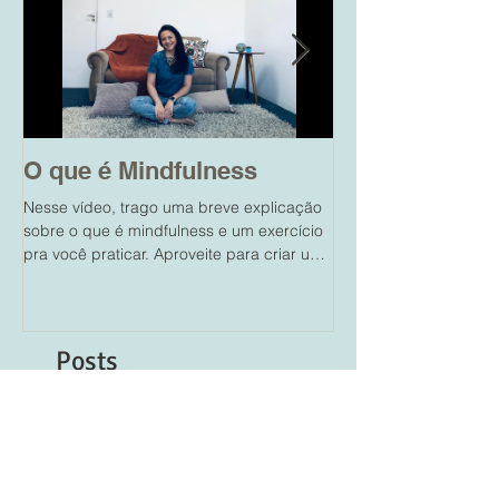
O que é Mindfulness
Ciúmes no re
Nesse vídeo, trago uma breve explicação
Essa semana tive a op
sobre o que é mindfulness e um exercício
um pouco sobre ciúme
pra você praticar. Aproveite para criar um
Link do Vídeo está aba
momento em...
aproveitei para...
Posts
Recentes
O que é Mindfulness